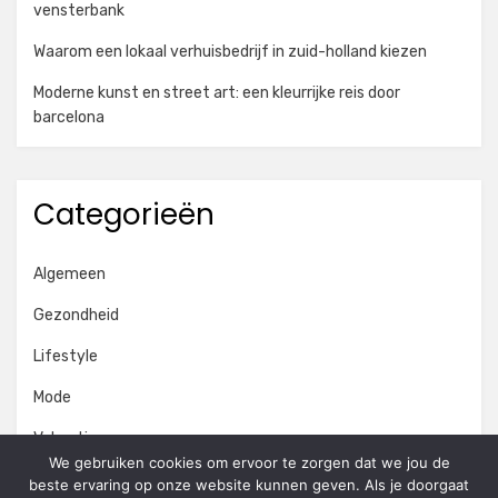
vensterbank
Waarom een lokaal verhuisbedrijf in zuid-holland kiezen
Moderne kunst en street art: een kleurrijke reis door
barcelona
Categorieën
Algemeen
Gezondheid
Lifestyle
Mode
Vakantie
We gebruiken cookies om ervoor te zorgen dat we jou de
Vrije tijd
beste ervaring op onze website kunnen geven. Als je doorgaat