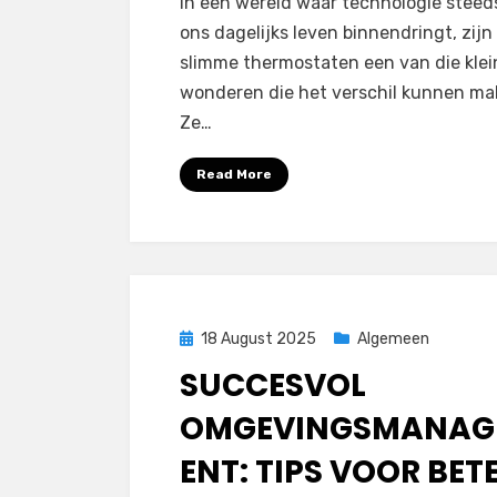
In een wereld waar technologie steed
ons dagelijks leven binnendringt, zijn
slimme thermostaten een van die klei
wonderen die het verschil kunnen ma
Ze…
Read More
Posted
18 August 2025
Algemeen
on
SUCCESVOL
OMGEVINGSMANAG
ENT: TIPS VOOR BET