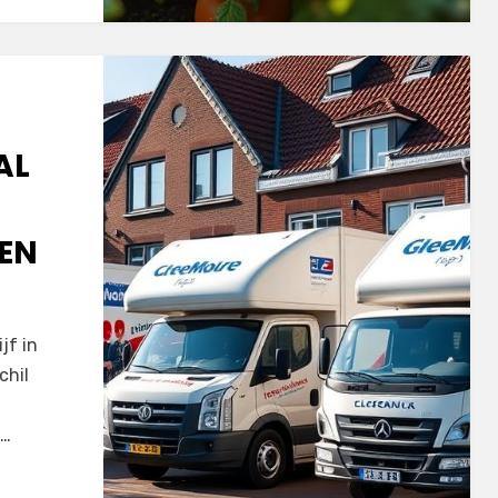
AL
ZEN
jf in
chil
,…