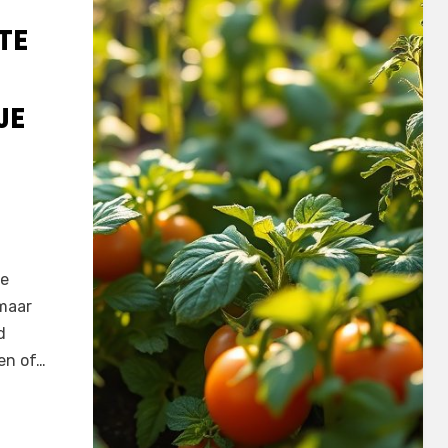
TE
JE
ne
 maar
d
en of…