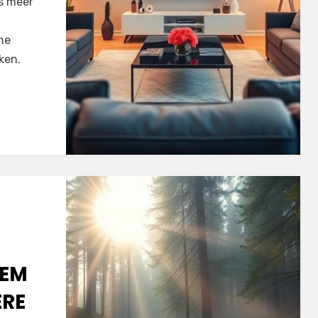
s meer
ne
ken.
EM
ERE