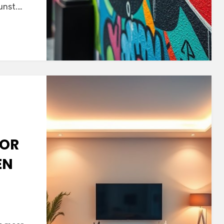
unst.…
OOR
EN