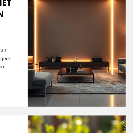
MET
N
echt
r geen
en