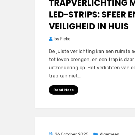
TRAPVERLICHTING 
LED-STRIPS: SFEER E
VEILIGHEID IN HUIS
by
Fieke
De juiste verlichting kan een ruimte 
tot leven brengen, en een trap is daa
uitzondering op. Het verlichten van e
trap kan niet…
Read More
Posted
26 October 2025
Algemeen