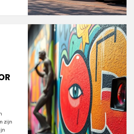
OOR
n
m zijn
ijn